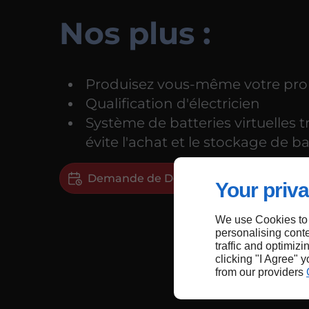
Nos plus :
Produisez vous-même votre propr
Qualification d'électricien
Système de batteries virtuelles
évite l'achat et le stockage de ba
Demande de Devis
Your priva
We use Cookies to
personalising conte
traffic and optimizi
clicking "I Agree" 
from our providers