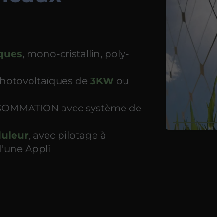
ques
, mono-cristallin, poly-
photovoltaïques de
3KW
ou
NSOMMATION avec système de
duleur
, avec pilotage à
d'une Appli