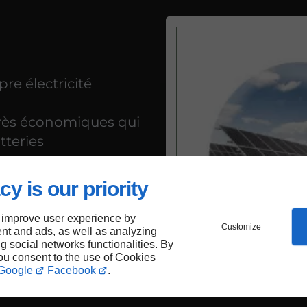
e électricité
 très économiques qui
tteries
cy is our priority
 improve user experience by
Customize
nt and ads, as well as analyzing
ng social networks functionalities. By
you consent to the use of Cookies
Google
Facebook
.