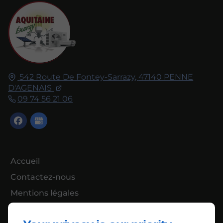
542 Route De Fontey-Sarrazy,
47140
PENNE
D'AGENAIS
09 74 56 21 06
Accueil
Contactez-nous
Mentions légales
Plan du site